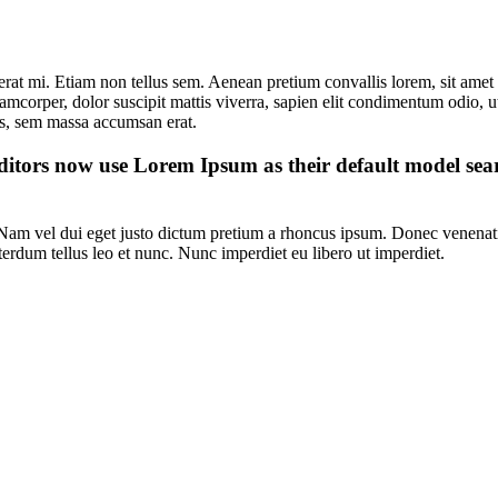
cerat mi. Etiam non tellus sem. Aenean pretium convallis lorem, sit ame
lamcorper, dolor suscipit mattis viverra, sapien elit condimentum odio, ut 
bus, sem massa accumsan erat.
tors now use Lorem Ipsum as their default model sear
Nam vel dui eget justo dictum pretium a rhoncus ipsum. Donec venenatis
terdum tellus leo et nunc. Nunc imperdiet eu libero ut imperdiet.